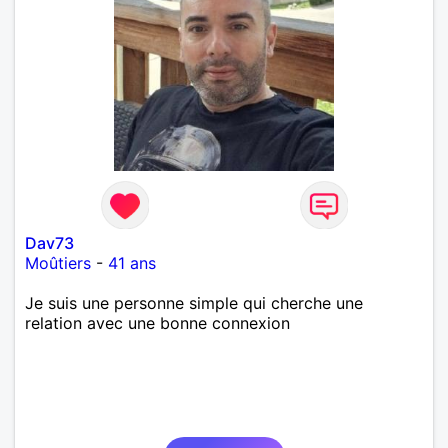
Dav73
Moûtiers
-
41 ans
Je suis une personne simple qui cherche une
relation avec une bonne connexion