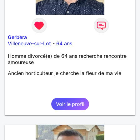
Gerbera
Villeneuve-sur-Lot
-
64 ans
Homme divorcé(e) de 64 ans recherche rencontre
amoureuse
Ancien horticulteur je cherche la fleur de ma vie
Voir le profil