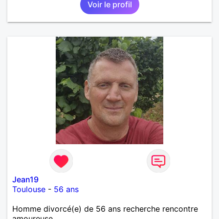
Voir le profil
Jean19
Toulouse
-
56 ans
Homme divorcé(e) de 56 ans recherche rencontre
amoureuse