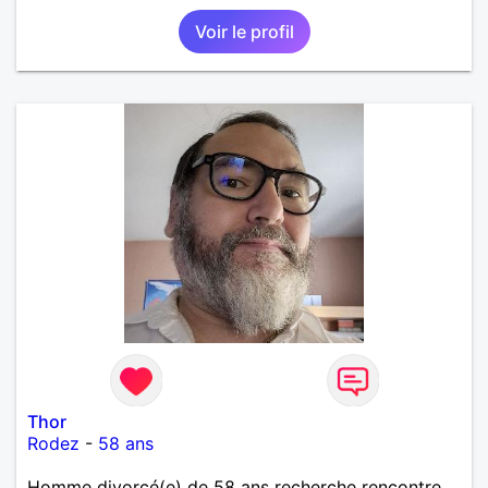
balader , faire du sport , regarder des film , aller au
Voir le profil
théatre etc et j'aime par dessus tous rire
Thor
Rodez
-
58 ans
Homme divorcé(e) de 58 ans recherche rencontre