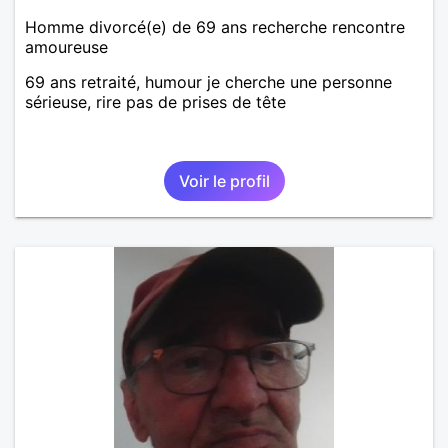
Homme divorcé(e) de 69 ans recherche rencontre
amoureuse
69 ans retraité, humour je cherche une personne
sérieuse, rire pas de prises de tête
Voir le profil