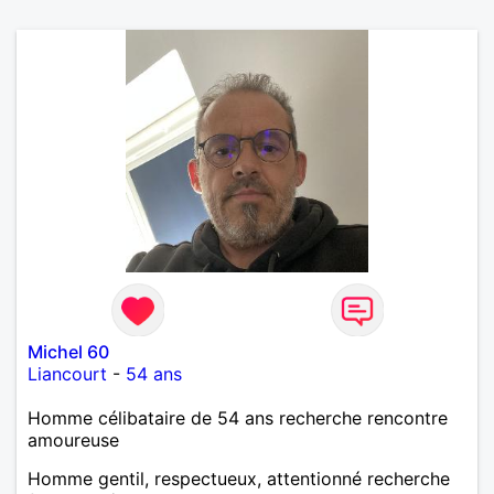
Michel 60
Liancourt
-
54 ans
Homme célibataire de 54 ans recherche rencontre
amoureuse
Homme gentil, respectueux, attentionné recherche