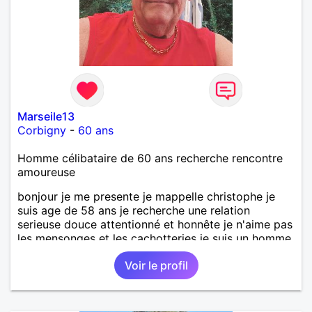
Marseile13
Corbigny
-
60 ans
Homme célibataire de 60 ans recherche rencontre
amoureuse
bonjour je me presente je mappelle christophe je
suis age de 58 ans je recherche une relation
serieuse douce attentionné et honnête je n'aime pas
les mensonges et les cachotteries je suis un homme
sensible doux câlin et franc. PS je n'habite pas à
Voir le profil
Marseille mes fans de l'équipe de l'OM je suis du
département de la Nièvre 58