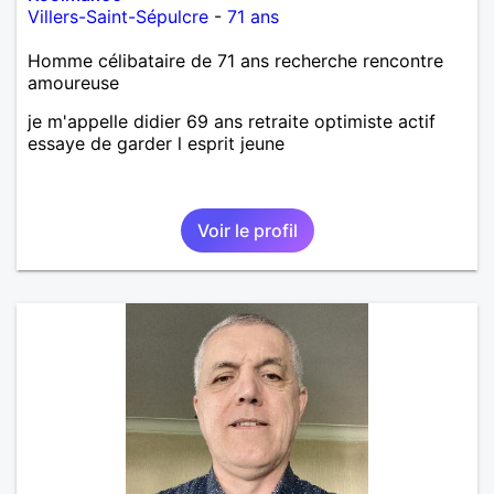
Villers-Saint-Sépulcre
-
71 ans
Homme célibataire de 71 ans recherche rencontre
amoureuse
je m'appelle didier 69 ans retraite optimiste actif
essaye de garder l esprit jeune
Voir le profil