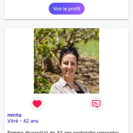
Voir le profil
minita
Vitré
-
42 ans
Femme divorcé(e) de 42 ans recherche rencontre