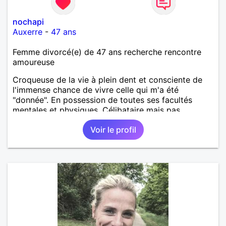
nochapi
Auxerre
-
47 ans
Femme divorcé(e) de 47 ans recherche rencontre
amoureuse
Croqueuse de la vie à plein dent et consciente de
l'immense chance de vivre celle qui m'a été
"donnée". En possession de toutes ses facultés
mentales et physiques. Célibataire mais pas
solitaire, je mène une vie bien remplie. Je ne suis
Voir le profil
pas sur ce site par dépit, ni en tant que
représentatrice de la Femme Divorcée Mal dans sa
peau. A bientôt.