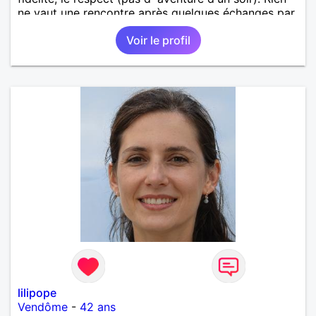
ne vaut une rencontre après quelques échanges par
messages pour savoir si il y a un feeling entre les
Voir le profil
deux et le désir de se revoir. Au plaisir de se
découvrir...
lilipope
Vendôme
-
42 ans