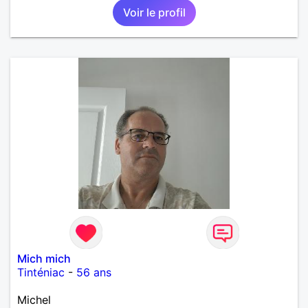
Voir le profil
affectueux, j’adore les petits moments de tendresse
et les calinous réguliers 😊❤️ La solitude finit parfois
par peser, alors si tu es en Nouvelle-Calédonie et
que tu crois encore à un amour vrai, prenons le
temps de discuter… et laissons l’avenir nous guider
🌹
Mich mich
Tinténiac
-
56 ans
Michel