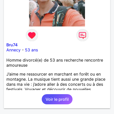
Bru74
Annecy
-
53 ans
Homme divorcé(e) de 53 ans recherche rencontre
amoureuse
J’aime me ressourcer en marchant en forêt ou en
montagne. La musique tient aussi une grande place
dans ma vie : j’adore aller à des concerts ou à des
festivals. Voyager et découvrir de nouvelles
cultures, c’est ce qui m’inspire le plus. J’aimerais
Voir le profil
rencontrer quelqu’un avec qui partager ces
moments simples et sincères.