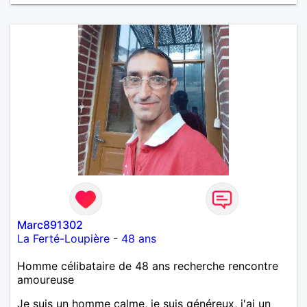
œuvre » disait Arthur Schopenhauer, philosophe
allemand que j’adore. J’aime discuter sans pour
autant être trop locace. Je suis bourré de qualités
avec très peu de défauts. Je suis altruiste,
bienveillant, empathique, attentionné, honnête,
respectueux, doux de caractère et compréhensif : je
laisse « glisser » beaucoup de choses. Mais ne vous
m’éprenez pas Mesdames, si une personne que
j’aime me trahit une fois, il n’y aura pas de seconde
chance et je l’effacerai à « vitam eternam ».
Néanmoins, je suis un tout petit peu maniaque ainsi
qu’impatient. J’essaye de faire des efforts. Rien de
bien dramatique ! Du moins je le pense……Je suis un
homme facile à vivre. À vous si vous le souhaitez,
d’apprendre à me connaître davantage. J’en serai
ravi….A très bientôt je l’espère.
Marc891302
La Ferté-Loupière
-
48 ans
Homme célibataire de 48 ans recherche rencontre
amoureuse
Je suis un homme calme, je suis généreux, j'ai un