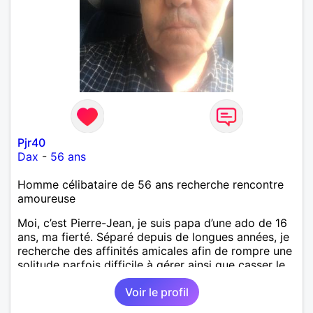
Pjr40
Dax
-
56 ans
Homme célibataire de 56 ans recherche rencontre
amoureuse
Moi, c’est Pierre-Jean, je suis papa d’une ado de 16
ans, ma fierté. Séparé depuis de longues années, je
recherche des affinités amicales afin de rompre une
solitude parfois difficile à gérer ainsi que casser le
vague à l’âme. L’amitié reste extrêmement
Voir le profil
importante à mes yeux mais peut se décliner en des
sentiments plus puissants. « Le temps fera son