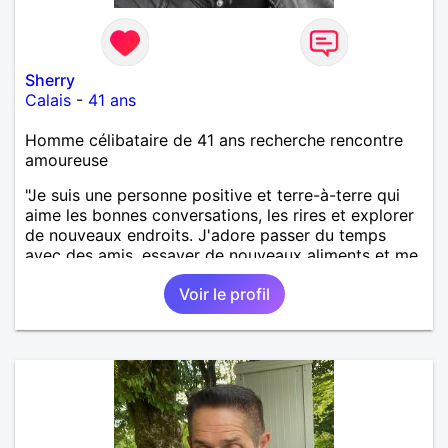
Sherry
Calais
-
41 ans
Homme célibataire de 41 ans recherche rencontre
amoureuse
"Je suis une personne positive et terre-à-terre qui
aime les bonnes conversations, les rires et explorer
de nouveaux endroits. J'adore passer du temps
avec des amis, essayer de nouveaux aliments et me
détendre avec un bon film ou de la musique. Je
Voir le profil
cherche quelqu'un de gentil, honnête et amusant de
partager les petites aventures de la vie."