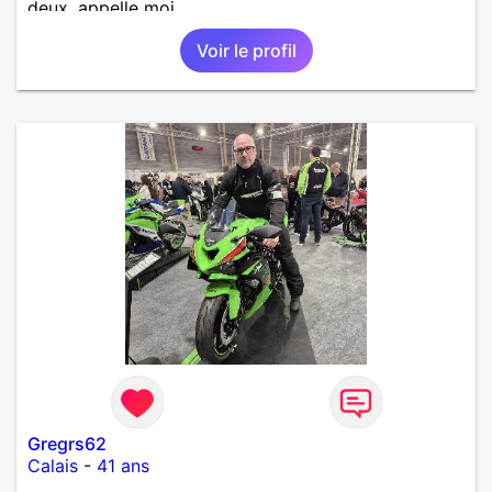
deux, appelle moi
sur0621530399/yannou62100@outlook.fr sinon
Voir le profil
dommage, j'aime les femmes qui osent, alors
j'attends de tes nouvelles et faire ta connaissance
autour d'un verre pourquoi pas !? Hâte de te
découvrir dans tous les sens du terme 🔥🌹
Gregrs62
Calais
-
41 ans