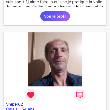
suis sportif,j aime faire la cuisine,je pratique la voile
,la moto ,l équitation j adore les grands espace et la
nature Croquer la vie simplement est une priorité
Voir le profil
pour moi . Le positif attire le positif
Sniper62
Calais
-
54 ans