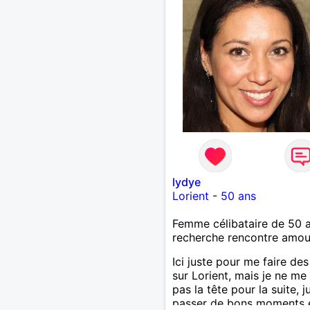
lydye
Lorient
-
50 ans
Femme célibataire de 50 
recherche rencontre amo
Ici juste pour me faire de
sur Lorient, mais je ne me
pas la tête pour la suite, j
passer de bons moments e