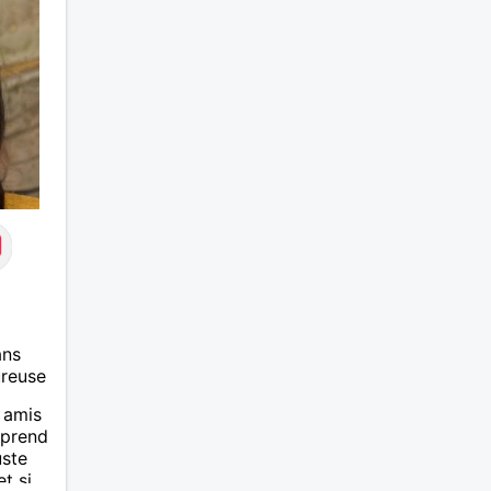
ans
ureuse
s amis
 prend
uste
t si