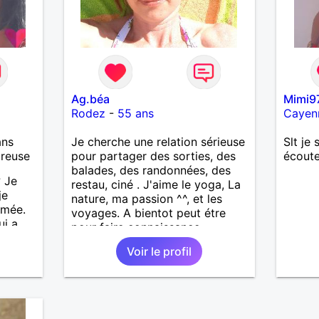
Ag.béa
Mimi9
Rodez
-
55 ans
Cayen
ans
Je cherche une relation sérieuse
Slt je 
ureuse
pour partager des sorties, des
écoute
balades, des randonnées, des
 Je
restau, ciné . J'aime le yoga, La
je
nature, ma passion ^^, et les
imée.
voyages. A bientot peut étre
i a
pour faire connaissance
se en
Voir le profil
entour
et je
ager
out le