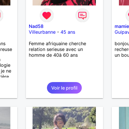
Nad58
mami
Villeurbanne
-
45 ans
Guipa
ans
Femme afriquaine cherche
bonjou
ureuse
relation serieuse avec un
recher
homme de 40à 60 ans
un bou
a
logie
 je ne
ière,
Voir le profil