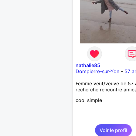
nathalie85
Dompierre-sur-Yon
-
57 a
Femme veuf/veuve de 57 
recherche rencontre amic
cool simple
Voir le profil