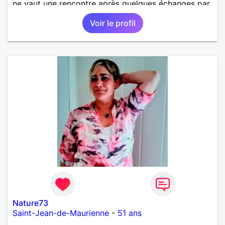
ne vaut une rencontre après quelques échanges par
messages pour savoir si il y a un feeling entre les
Voir le profil
deux et le désir de se revoir. Au plaisir de se
découvrir...
Nature73
Saint-Jean-de-Maurienne
-
51 ans