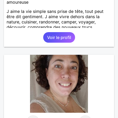
amoureuse
J aime la vie simple sans prise de tête, tout peut
être dit gentiment. J aime vivre dehors dans la
nature, cuisiner, randonner, camper, voyager,
découvrir, comprendre des nouveaux trucs
techniques et sur la vie des êtres vivants. J aime
Voir le profil
danser, faire la fête. Je ne bois pratiquement pas d
alcool, je fume rarement, je ris souvent. Je cherche
un vrai amoureux pour continuer à profiter de la vie
mais à deux. Je peux tout faire toute seule, mais j
en ai marre je veux partagé et rigoler