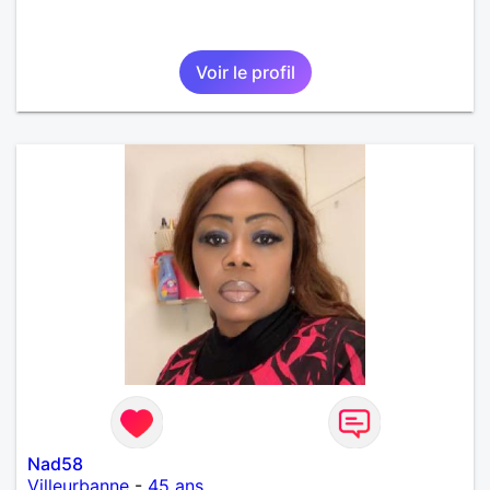
Voir le profil
Nad58
Villeurbanne
-
45 ans