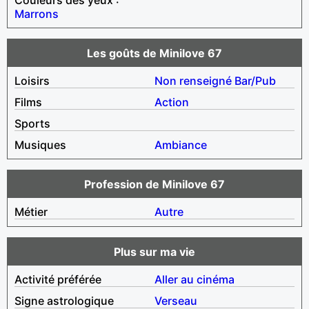
Marrons
Les goûts de Minilove 67
Loisirs
Non renseigné
Bar/Pub
Films
Action
Sports
Musiques
Ambiance
Profession de Minilove 67
Métier
Autre
Plus sur ma vie
Activité préférée
Aller au cinéma
Signe astrologique
Verseau