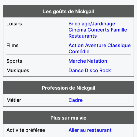
Les goûts de Nickgail
Loisirs
Bricolage/Jardinage
Cinéma
Concerts
Famille
Restaurants
Films
Action
Aventure
Classique
Comédie
Sports
Marche
Natation
Musiques
Dance
Disco
Rock
Profession de Nickgail
Métier
Cadre
Plus sur ma vie
Activité préférée
Aller au restaurant