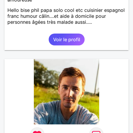
Hello bise phil papa solo cool etc cuisinier espagnol
franc humour câlin....et aide à domicile pour
personnes âgées très malade aussi.....
Voir le profil