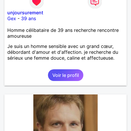
unjoursurement
Gex
-
39 ans
Homme célibataire de 39 ans recherche rencontre
amoureuse
Je suis un homme sensible avec un grand cœur,
débordant d'amour et d'affection. je recherche du
sérieux une femme douce, caline et affectueuse.
Voir le profil