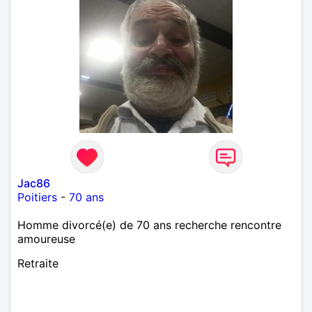
Jac86
Poitiers
-
70 ans
Homme divorcé(e) de 70 ans recherche rencontre
amoureuse
Retraite