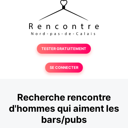
TESTER GRATUITEMENT
SE CONNECTER
Recherche rencontre
d'hommes qui aiment les
bars/pubs