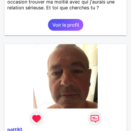
occasion trouver ma moitié avec qui j'aurais une
relation sérieuse. Et toi que cherches tu ?
Voir le profil
patt90