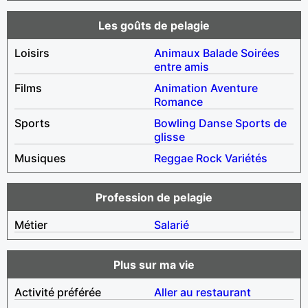
Les goûts de pelagie
Loisirs
Animaux
Balade
Soirées
entre amis
Films
Animation
Aventure
Romance
Sports
Bowling
Danse
Sports de
glisse
Musiques
Reggae
Rock
Variétés
Profession de pelagie
Métier
Salarié
Plus sur ma vie
Activité préférée
Aller au restaurant