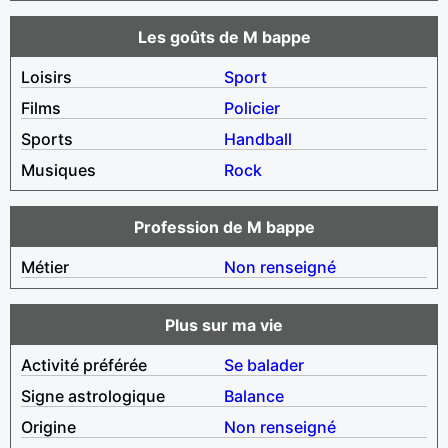
Les goûts de M bappe
Loisirs
Sport
Films
Policier
Sports
Handball
Musiques
Rock
Profession de M bappe
Métier
Non renseigné
Plus sur ma vie
Activité préférée
Se balader
Signe astrologique
Balance
Origine
Non renseigné